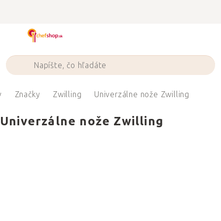
Prejsť
na
obsah
v
Značky
Zwilling
Univerzálne nože Zwilling
Univerzálne nože Zwilling