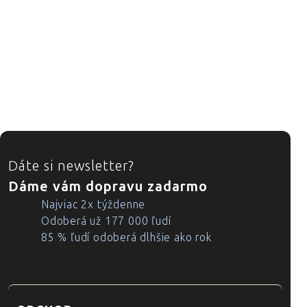
ZÁPÄTIE
Dáte si newsletter?
Dáme vám dopravu zadarmo
Najviac 2x týždenne
Odoberá už 177 000 ľudí
85 % ľudí odoberá dlhšie ako rok