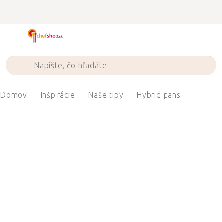
Prejsť
na
obsah
Domov
Inšpirácie
Naše tipy
Hybrid pans