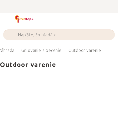
Prejsť
na
obsah
Záhrada
Grilovanie a pečenie
Outdoor varenie
Outdoor varenie