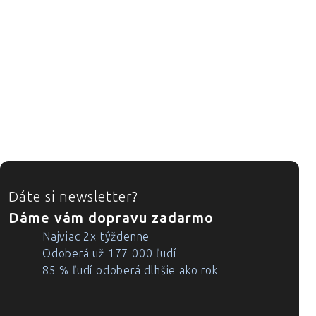
ZÁPÄTIE
Dáte si newsletter?
Dáme vám dopravu zadarmo
Najviac 2x týždenne
Odoberá už 177 000 ľudí
85 % ľudí odoberá dlhšie ako rok