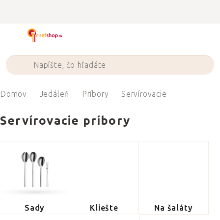
Prejsť
na
obsah
Domov
Jedáleň
Príbory
Servírovacie
Servírovacie príbory
Sady
Kliešte
Na šaláty