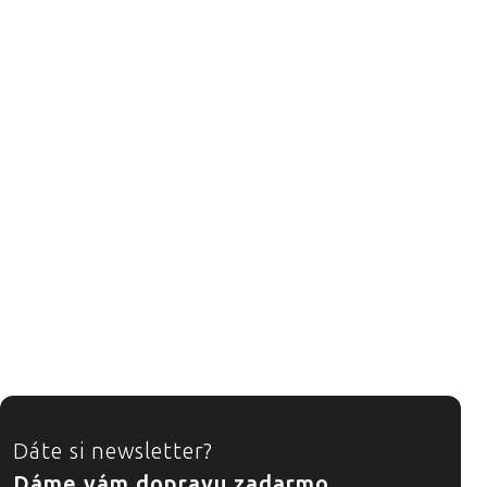
ZÁPÄTIE
Dáte si newsletter?
Dáme vám dopravu zadarmo