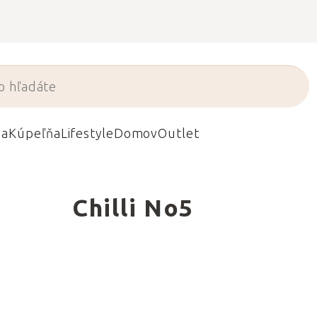
da
Kúpeľňa
Lifestyle
Domov
Outlet
Chilli No5
é stavajú na
h. Chilli No.5