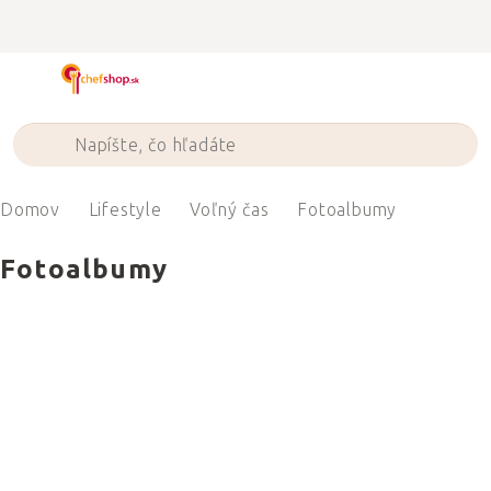
Prejsť
na
obsah
Domov
Lifestyle
Voľný čas
Fotoalbumy
Fotoalbumy