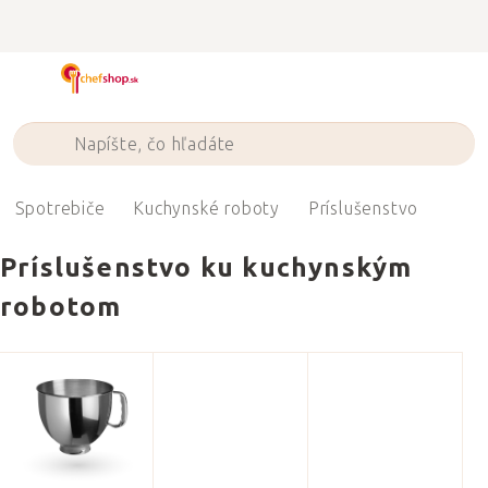
Prejsť
na
obsah
Spotrebiče
Kuchynské roboty
Príslušenstvo
Príslušenstvo ku kuchynským
robotom