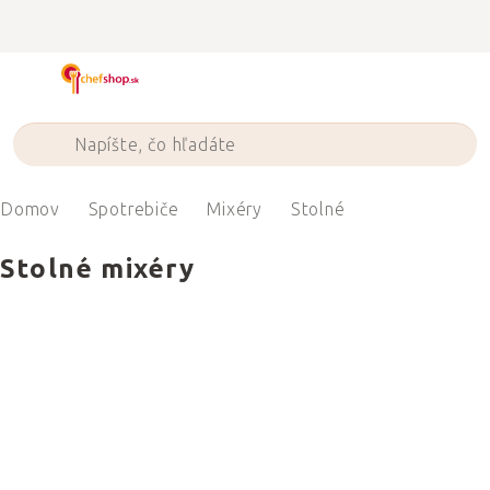
Prejsť
na
obsah
Domov
Spotrebiče
Mixéry
Stolné
Stolné mixéry