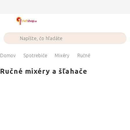
Prejsť
na
obsah
Domov
Spotrebiče
Mixéry
Ručné
Ručné mixéry a šľahače