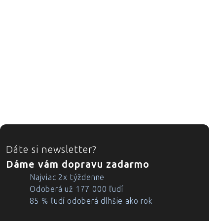
ZÁPÄTIE
Dáte si newsletter?
Dáme vám dopravu zadarmo
Najviac 2x týždenne
Odoberá už 177 000 ľudí
85 % ľudí odoberá dlhšie ako rok