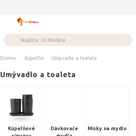
Prejsť
na
obsah
Domov
Kúpeľňa
Umývadlo a toaleta
Umývadlo a toaleta
Kúpeľňové
Dávkovače
Misky na mydlo
súpravy
mydla