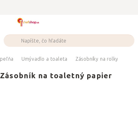
Prejsť
na
obsah
peľňa
Umývadlo a toaleta
Zásobníky na rolky
Zásobník na toaletný papier