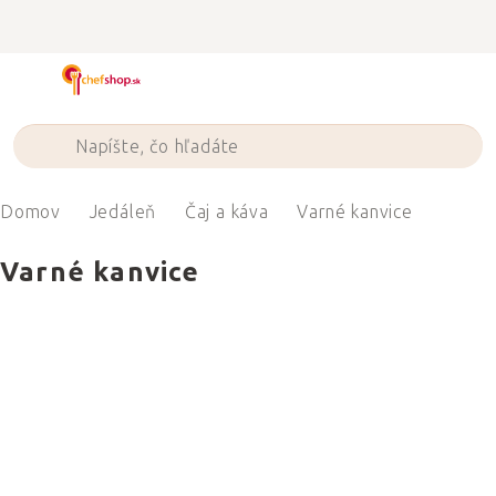
Prejsť
na
obsah
Domov
Jedáleň
Čaj a káva
Varné kanvice
Varné kanvice