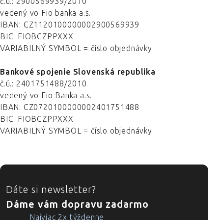
č.ú.: 2900569939/2010
vedený vo Fio banka a.s.
IBAN: CZ1120100000002900569939
BIC:
FIOBCZPPXXX
VARIABILNÝ SYMBOL = číslo objednávky
Bankové spojenie Slovenská republika
č.ú.: 2401751488/2010
vedený vo Fio Banka a.s.
IBAN: CZ0720100000002401751488
BIC: FIOBCZPPXXX
VARIABILNÝ SYMBOL = číslo objednávky
ZÁPÄTIE
Dáte si newsletter?
Dáme vám dopravu zadarmo
Najviac 2x týždenne