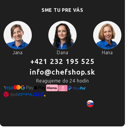
SME TU PRE VÁS
Jana
Dana
Hana
+421 232 195 525
info@chefshop.sk
Reagujeme do 24 hodín
2007–2025 Chefshop.sk
SK