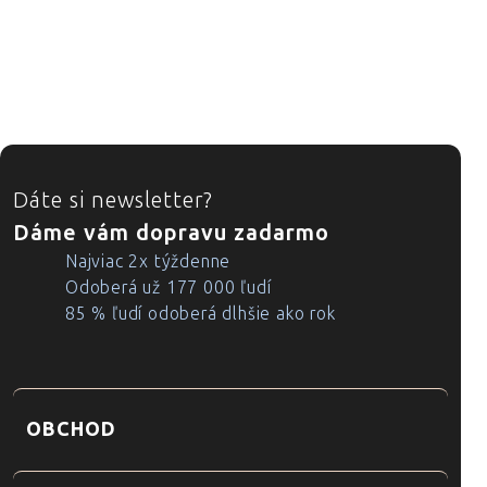
ZÁPÄTIE
Dáte si newsletter?
Dáme vám dopravu zadarmo
Najviac 2x týždenne
Odoberá už 177 000 ľudí
85 % ľudí odoberá dlhšie ako rok
OBCHOD