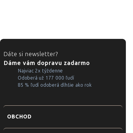
ZÁPÄTIE
Dáte si newsletter?
Dáme vám dopravu zadarmo
Najviac 2x týždenne
Odoberá už 177 000 ľudí
85 % ľudí odoberá dlhšie ako rok
OBCHOD