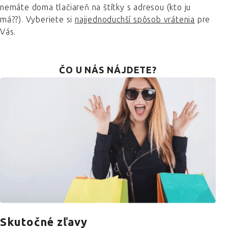
nemáte doma tlačiareň na štítky s adresou (kto ju
má??). Vyberiete si
najjednoduchší spôsob vrátenia
pre
Vás.
ČO U NÁS NÁJDETE?
Skutočné zľavy