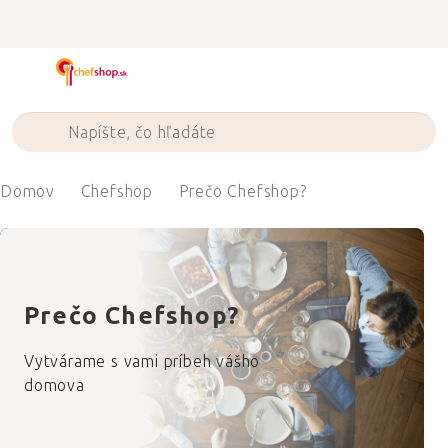
Prejsť
na
obsah
Domov
Chefshop
Prečo Chefshop?
Prečo Chefshop?
Vytvárame s vami príbeh
vášho
domova