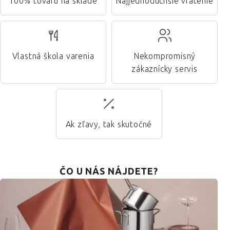
100% tovaru na sklade
Najjednoduchšie vrátenie
Vlastná škola varenia
Nekompromisný
zákaznícky servis
Ak zľavy, tak skutočné
ČO U NÁS NÁJDETE?