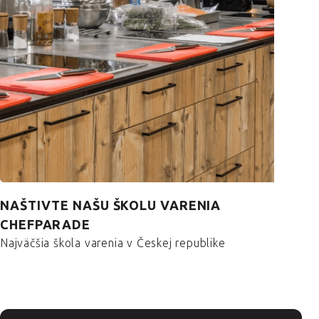
NAŠTIVTE NAŠU ŠKOLU VARENIA
CHEFPARADE
Najväčšia škola varenia v Českej republike
Více o škole vaření
ZÁPÄTIE