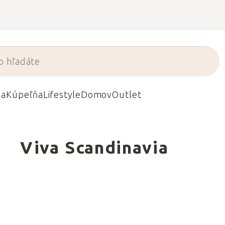
da
Kúpeľňa
Lifestyle
Domov
Outlet
Viva Scandinavia
h milovníkov
 je rituál hodný