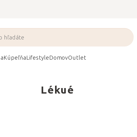
da
Kúpeľňa
Lifestyle
Domov
Outlet
Lékué
ušenstvo na
žu pripraviť