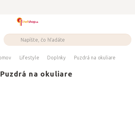
Prejsť
na
obsah
omov
Lifestyle
Doplnky
Puzdrá na okuliare
Puzdrá na okuliare