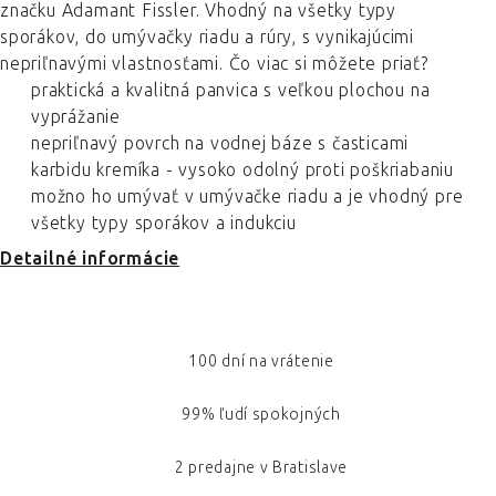
značku Adamant Fissler. Vhodný na všetky typy
sporákov, do umývačky riadu a rúry, s vynikajúcimi
nepriľnavými vlastnosťami. Čo viac si môžete priať?
praktická a kvalitná panvica s veľkou plochou na
vyprážanie
nepriľnavý povrch na vodnej báze s časticami
karbidu kremíka - vysoko odolný proti poškriabaniu
možno ho umývať v umývačke riadu a je vhodný pre
všetky typy sporákov a indukciu
Detailné informácie
100 dní na vrátenie
99% ľudí spokojných
2 predajne v Bratislave