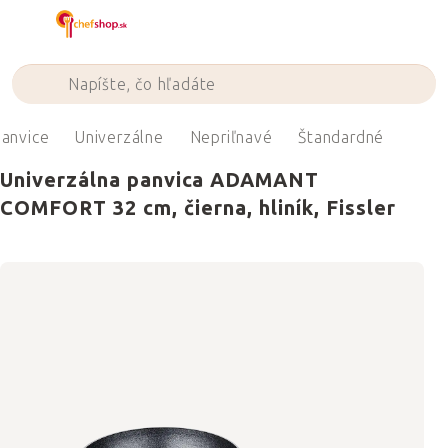
Prejsť
na
obsah
anvice
Univerzálne
Nepriľnavé
Štandardné
Univerzálna panvica ADAMANT
COMFORT 32 cm, čierna, hliník, Fissler