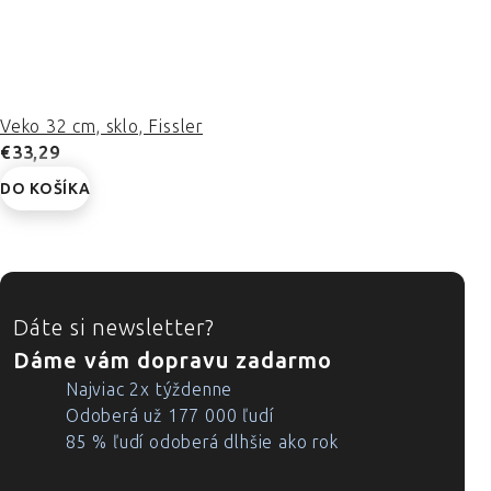
Veko 32 cm, sklo, Fissler
€33,29
DO KOŠÍKA
ZÁPÄTIE
Dáte si newsletter?
Dáme vám dopravu zadarmo
Najviac 2x týždenne
Odoberá už 177 000 ľudí
85 % ľudí odoberá dlhšie ako rok