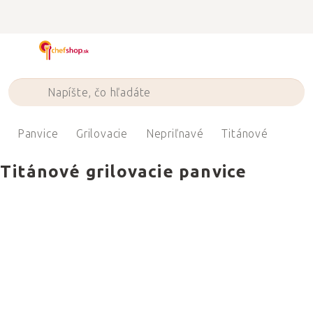
Prejsť
na
obsah
Panvice
Grilovacie
Nepriľnavé
Titánové
Titánové grilovacie panvice