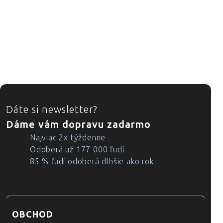
ZÁPÄTIE
Dáte si newsletter?
Dáme vám dopravu zadarmo
Najviac 2x týždenne
Odoberá už 177 000 ľudí
85 % ľudí odoberá dlhšie ako rok
OBCHOD