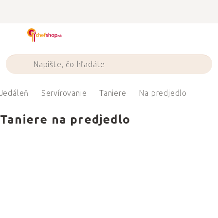
Prejsť
na
obsah
Jedáleň
Servírovanie
Taniere
Na predjedlo
Taniere na predjedlo