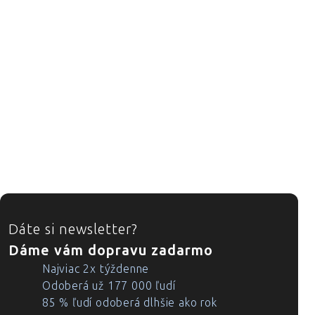
ZÁPÄTIE
Dáte si newsletter?
Dáme vám dopravu zadarmo
Najviac 2x týždenne
Odoberá už 177 000 ľudí
85 % ľudí odoberá dlhšie ako rok