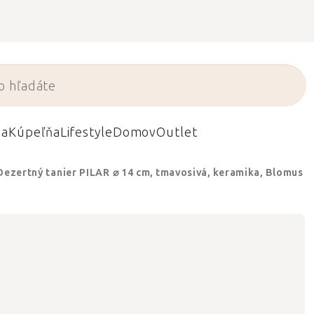
da
Kúpeľňa
Lifestyle
Domov
Outlet
Dezertný tanier PILAR ⌀ 14 cm, tmavosivá, keramika, Blomus