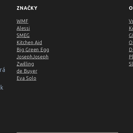
ZNAČKY
O
WMF
V
Alessi
K
SMEG
G
Kitchen Aid
O
Big Green Egg
D
JosephJoseph
P
Zwilling
S
rá
de Buyer
Eva Solo
ok