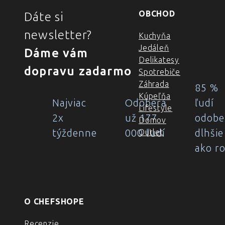
OBCHOD
Dáte si
newsletter?
Kuchyňa
Jedáleň
Dáme vám
Delikatesy
dopravu zadarmo
Spotrebiče
Záhrada
85 %
Kúpeľňa
Najviac
Odoberá
ľudí
Lifestyle
2x
už 177
odobe
Domov
týždenne
000 ľudí
dlhšie
Outlet
ako r
O CHEFSHOPE
Recenzie