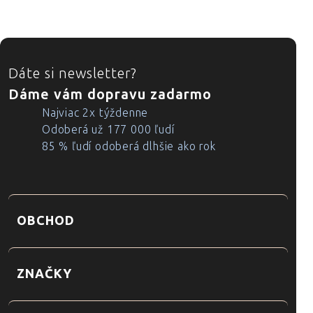
ZÁPÄTIE
Dáte si newsletter?
Dáme vám dopravu zadarmo
Najviac 2x týždenne
Odoberá už 177 000 ľudí
85 % ľudí odoberá dlhšie ako rok
OBCHOD
ZNAČKY