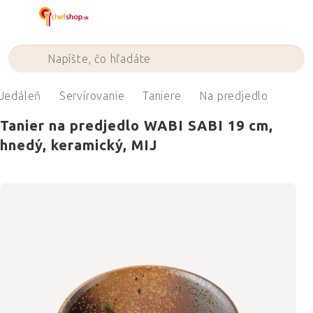
Prejsť
na
obsah
Jedáleň
Servírovanie
Taniere
Na predjedlo
Tanier na predjedlo WABI SABI 19 cm,
hnedý, keramický, MIJ