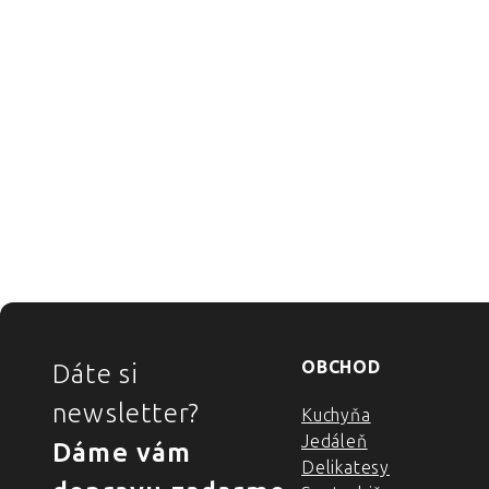
ZÁPÄTIE
OBCHOD
Dáte si
newsletter?
Kuchyňa
Jedáleň
Dáme vám
Delikatesy