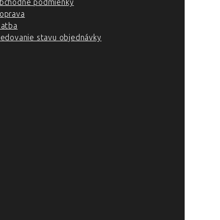
bchodné podmienky
oprava
latba
ledovanie stavu objednávky