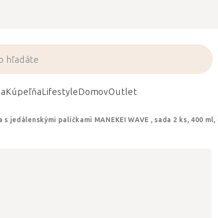
da
Kúpeľňa
Lifestyle
Domov
Outlet
a s jedálenskými paličkami MANEKEI WAVE , sada 2 ks, 400 ml,