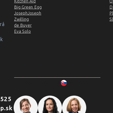
Kitchen Aid
O
Big Green Egg
D
JosephJoseph
P
Zwilling
S
rá
de Buyer
Eva Solo
ok
2007–2025 Chefshop.sk
www.chefshop.sk
 525
p.sk