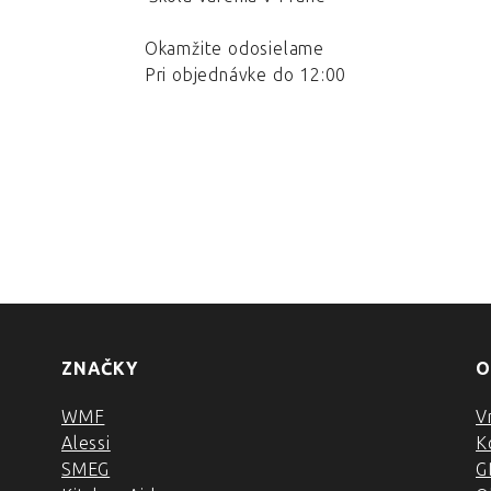
Okamžite odosielame
Pri objednávke do 12:00
ZNAČKY
O
WMF
V
Alessi
K
SMEG
G