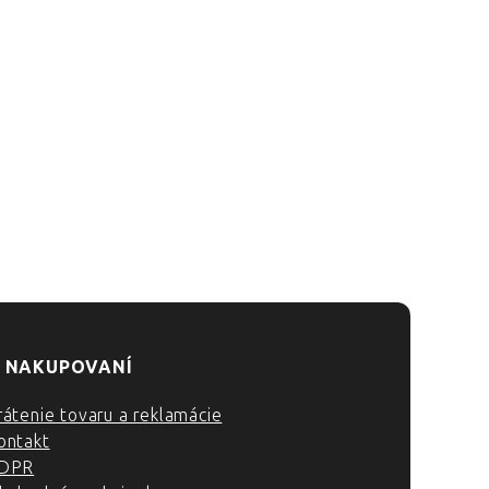
 NAKUPOVANÍ
rátenie tovaru a reklamácie
ontakt
DPR