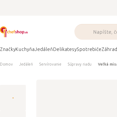
Prejsť
na
obsah
Značky
Kuchyňa
Jedáleň
Delikatesy
Spotrebiče
Záhra
Domov
Jedáleň
Servírovanie
Súpravy riadu
Veľká mis