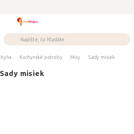
Prejsť
na
obsah
chyňa
Kuchynské potreby
Misy
Sady misiek
Sady misiek