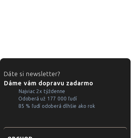
ZÁPÄTIE
Dáte si newsletter?
Dáme vám dopravu zadarmo
Najviac 2x týždenne
Odoberá už 177 000 ľudí
85 % ľudí odoberá dlhšie ako rok