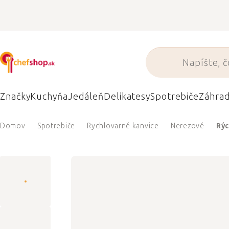
Prejsť
na
obsah
Značky
Kuchyňa
Jedáleň
Delikatesy
Spotrebiče
Záhra
Domov
Spotrebiče
Rychlovarné kanvice
Nerezové
Rýc