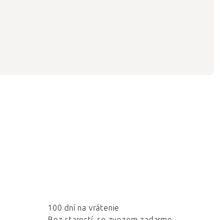
100 dní na vrátenie
Bez starostí, so zvozom zadarmo