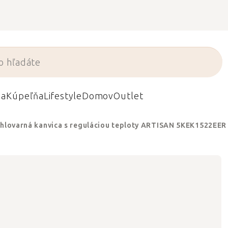
da
Kúpeľňa
Lifestyle
Domov
Outlet
hlovarná kanvica s reguláciou teploty ARTISAN 5KEK1522EER 1