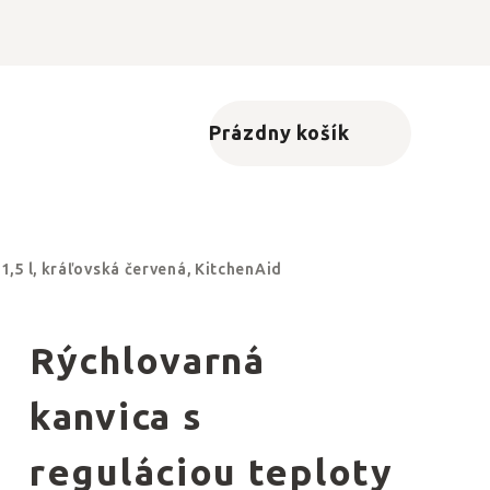
Prázdny košík
Nákupný košík
,5 l, kráľovská červená, KitchenAid
Rýchlovarná
kanvica s
reguláciou teploty