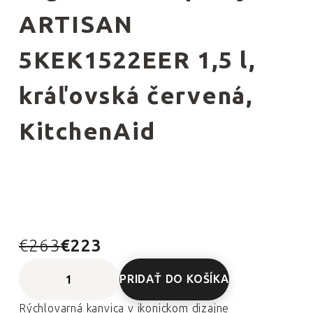
ARTISAN
5KEK1522EER 1,5 l,
kráľovská červená,
KitchenAid
€263
€223
PRIDAŤ DO KOŠÍKA
Rýchlovarná kanvica v ikonickom dizajne