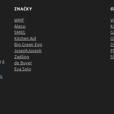
ZNAČKY
O
WMF
V
Alessi
K
SMEG
G
Kitchen Aid
O
Big Green Egg
D
JosephJoseph
P
Zwilling
S
rá
de Buyer
Eva Solo
ok