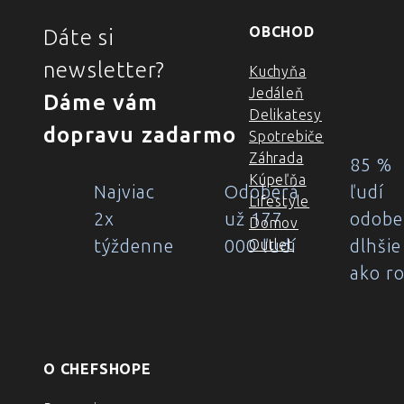
OBCHOD
Dáte si
newsletter?
Kuchyňa
Jedáleň
Dáme vám
Delikatesy
dopravu zadarmo
Spotrebiče
Záhrada
85 %
Kúpeľňa
Najviac
Odoberá
ľudí
Lifestyle
2x
už 177
odobe
Domov
týždenne
000 ľudí
dlhšie
Outlet
ako r
O CHEFSHOPE