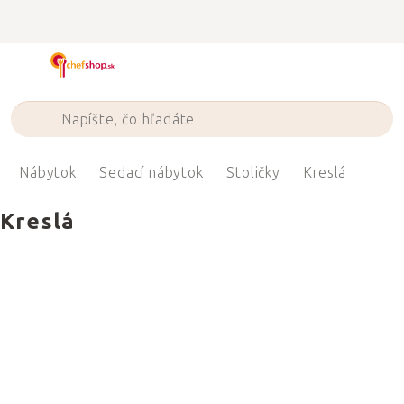
Prejsť
na
obsah
Nábytok
Sedací nábytok
Stoličky
Kreslá
Kreslá