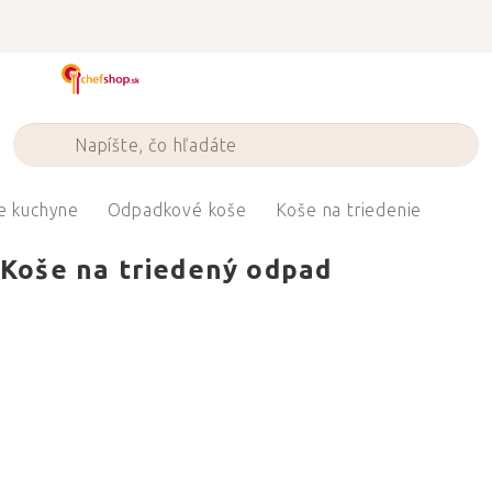
Prejsť
na
obsah
e kuchyne
Odpadkové koše
Koše na triedenie
Koše na triedený odpad