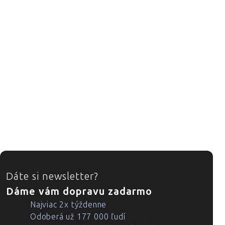
ZÁPÄTIE
Dáte si newsletter?
Dáme vám dopravu zadarmo
Najviac 2x týždenne
Odoberá už 177 000 ľudí