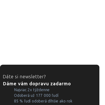
ZÁPÄTIE
Dáte si newsletter?
Dáme vám dopravu zadarmo
Najviac 2x týždenne
Odoberá už 177 000 ľudí
85 % ľudí odoberá dlhšie ako rok