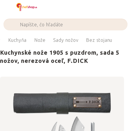
Prejsť
na
obsah
v
Kuchyňa
Nože
Sady nožov
Bez stojanu
Kuchynské nože 1905 s puzdrom, sada 5
nožov, nerezová oceľ, F.DICK