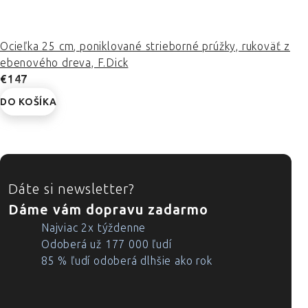
Ocieľka 25 cm, poniklované strieborné prúžky, rukoväť z
ebenového dreva, F.Dick
€147
DO KOŠÍKA
ZÁPÄTIE
Dáte si newsletter?
Dáme vám dopravu zadarmo
Najviac 2x týždenne
Odoberá už 177 000 ľudí
85 % ľudí odoberá dlhšie ako rok