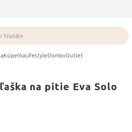
da
Kúpeľňa
Lifestyle
Domov
Outlet
ľaška na pitie Eva Solo