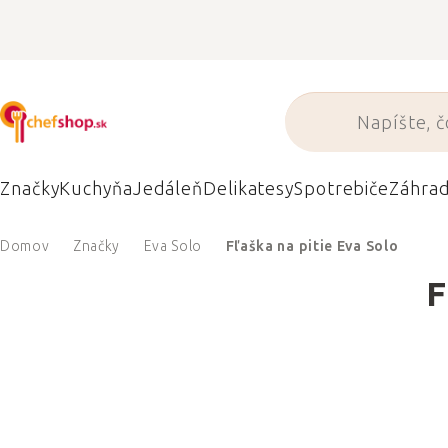
Prejsť
na
obsah
Značky
Kuchyňa
Jedáleň
Delikatesy
Spotrebiče
Záhra
Domov
Značky
Eva Solo
Fľaška na pitie Eva Solo
F