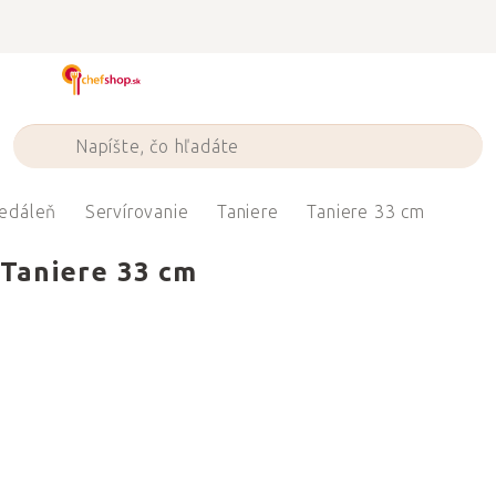
Prejsť
na
obsah
edáleň
Servírovanie
Taniere
Taniere 33 cm
Taniere 33 cm