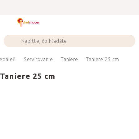
Prejsť
na
obsah
edáleň
Servírovanie
Taniere
Taniere 25 cm
Taniere 25 cm