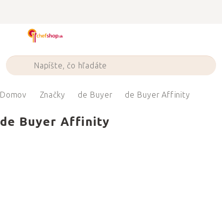
Prejsť
na
obsah
Domov
Značky
de Buyer
de Buyer Affinity
de Buyer Affinity