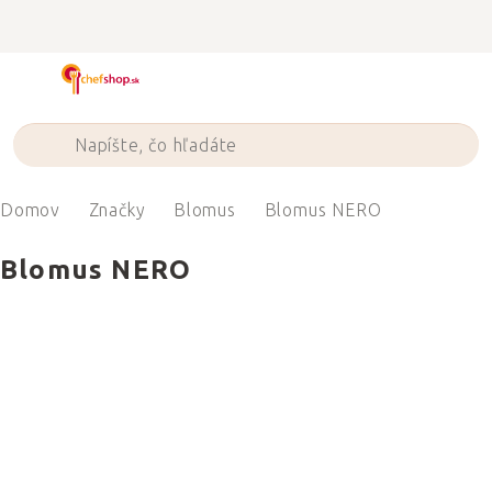
Prejsť
na
obsah
Domov
Značky
Blomus
Blomus NERO
Blomus NERO