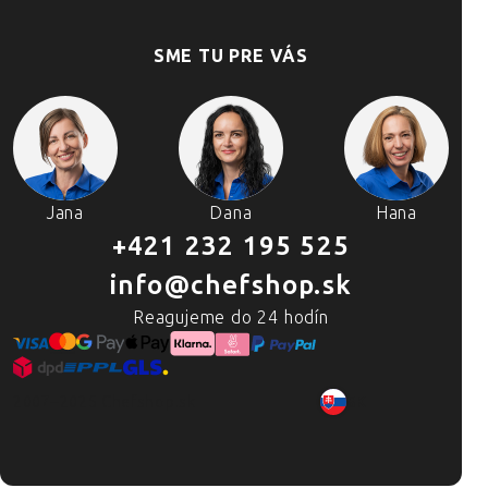
SME TU PRE VÁS
Jana
Dana
Hana
+421 232 195 525
info@chefshop.sk
Reagujeme do 24 hodín
2007–2025 Chefshop.sk
SK