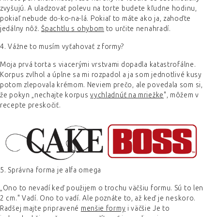
zvyšujú. A uladzovať polevu na torte budete kľudne hodinu,
pokiaľ nebude do-ko-na-lá. Pokiaľ to máte ako ja, zahoďte
jedálny nôž.
Špachtlu s ohybom
to určite nenahradí.
4. Vážne to musím vyťahovať z formy?
Moja prvá torta s viacerými vrstvami dopadla katastrofálne.
Korpus zvlhol a úplne sa mi rozpadol a ja som jednotlivé kusy
potom zlepovala krémom. Neviem prečo, ale povedala som si,
že pokyn „nechajte korpus
vychladnúť na mriežke
", môžem v
recepte preskočiť.
5. Správna forma je alfa omega
„Ono to nevadí keď použijem o trochu väčšiu formu. Sú to len
2 cm." Vadí. Ono to vadí. Ale poznáte to, až keď je neskoro.
Radšej majte pripravené
menšie formy
i väčšie Je to