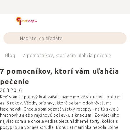
Prejsť
na
obsah
Blog
7 pomocníkov, ktorí vám uľahčia pečenie
7 pomocníkov, ktorí vám uľahčia
pečenie
20.3.2016
Keď som sa poprvý krát začala mame motať v kuchyni, bolo mi
asi 6 rokov. Všetky prípravy, ktoré sa tam odohrávali, ma
fascinovali. Chcela som poznať všetky recepty - na tú skvelú
hrachovku alebo rajčinovú polievku s knedlami. Zo všetkého
najviac som ale chcela vedieť piecť nádherné torty, koláče s
posýpkou a voňavé štrúdle. Bohužiaľ maminka nebola úplne