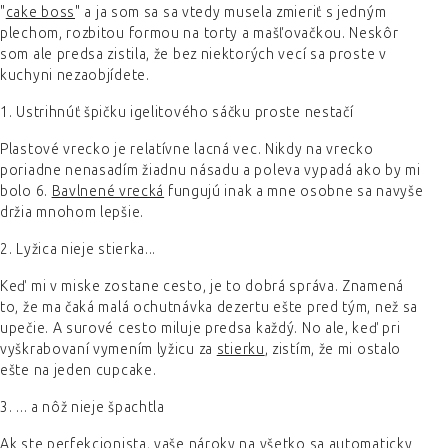
"
cake boss
" a ja som sa sa vtedy musela zmieriť s jedným
plechom, rozbitou formou na torty a mašľovačkou. Neskôr
som ale predsa zistila, že bez niektorých vecí sa proste v
kuchyni nezaobjídete.
1. Ustrihnúť špičku igelitového sáčku proste nestačí
Plastové vrecko je relatívne lacná vec. Nikdy na vrecko
poriadne nenasadím žiadnu násadu a poleva vypadá ako by mi
bolo 6.
Bavlnené vrecká
fungujú inak a mne osobne sa navyše
držia mnohom lepšie.
2. Lyžica nieje stierka...
Keď mi v miske zostane cesto, je to dobrá správa. Znamená
to, že ma čaká malá ochutnávka dezertu ešte pred tým, než sa
upečie. A surové cesto miluje predsa každý. No ale, keď pri
vyškrabovaní vymením lyžicu za
stierku
, zistím, že mi ostalo
ešte na jeden cupcake.
3. ... a nôž nieje špachtla
Ak ste perfekcionista, vaše nároky na všetko sa automaticky