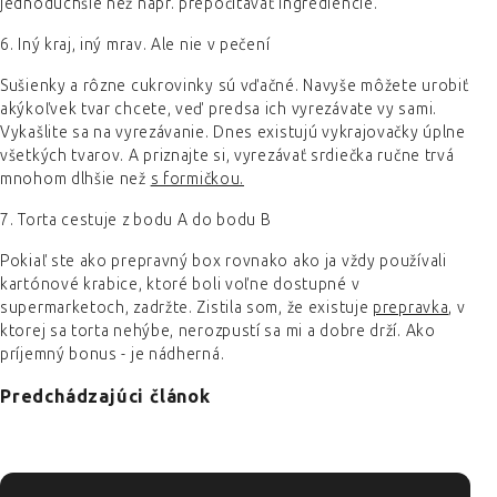
jednoduchšie než napr. prepočítavať ingrediencie.
6. Iný kraj, iný mrav. Ale nie v pečení
Sušienky a rôzne cukrovinky sú vďačné. Navyše môžete urobiť
akýkoľvek tvar chcete, veď predsa ich vyrezávate vy sami.
Vykašlite sa na vyrezávanie. Dnes existujú vykrajovačky úplne
všetkých tvarov. A priznajte si, vyrezávať srdiečka ručne trvá
mnohom dlhšie než
s formičkou.
7. Torta cestuje z bodu A do bodu B
Pokiaľ ste ako prepravný box rovnako ako ja vždy používali
kartónové krabice, ktoré boli voľne dostupné v
supermarketoch, zadržte. Zistila som, že existuje
prepravka
, v
ktorej sa torta nehýbe, nerozpustí sa mi a dobre drží. Ako
príjemný bonus - je nádherná.
Predchádzajúci článok
ZÁPÄTIE