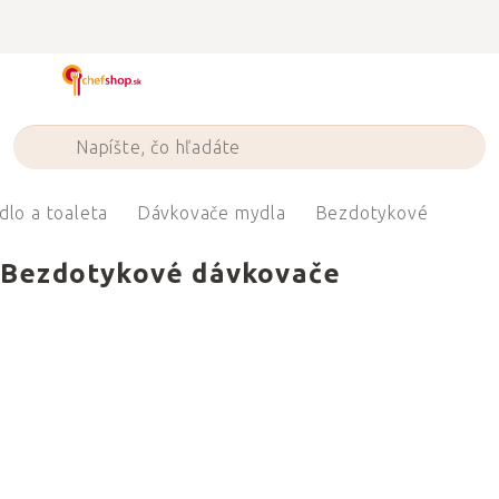
Prejsť
na
obsah
lo a toaleta
Dávkovače mydla
Bezdotykové
Bezdotykové dávkovače