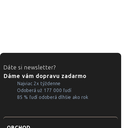
ZÁPÄTIE
Dáte si newsletter?
Dáme vám dopravu zadarmo
Najviac 2x týždenne
Odoberá už 177 000 ľudí
85 % ľudí odoberá dlhšie ako rok
OBCHOD