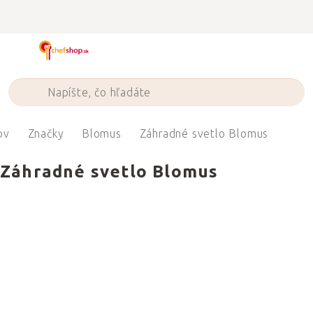
Prejsť
na
obsah
ov
Značky
Blomus
Záhradné svetlo Blomus
Záhradné svetlo Blomus