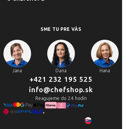
SME TU PRE VÁS
Jana
Dana
Hana
+421 232 195 525
info@chefshop.sk
Reagujeme do 24 hodín
2007–2025 Chefshop.sk
SK