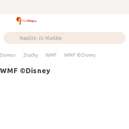
Prejsť
na
obsah
Domov
Značky
WMF
WMF ©Disney
WMF ©Disney