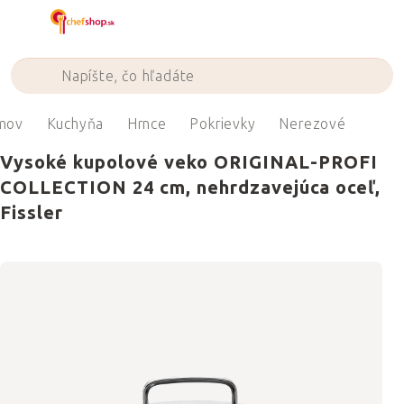
Prejsť
na
obsah
mov
Kuchyňa
Hrnce
Pokrievky
Nerezové
Vysoké kupolové veko ORIGINAL-PROFI
COLLECTION 24 cm, nehrdzavejúca oceľ,
Fissler