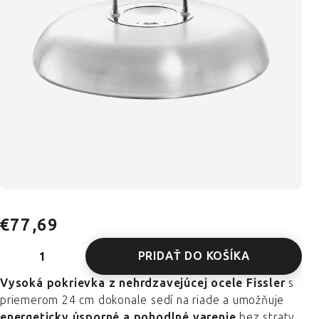
€77,69
PRIDAŤ DO KOŠÍKA
Vysoká pokrievka z nehrdzavejúcej ocele Fissler
s
priemerom 24 cm dokonale sedí na riade a umožňuje
energeticky úsporné a pohodlné varenie
bez straty