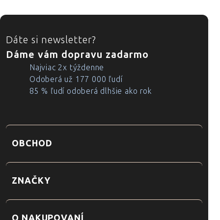
ZÁPÄTIE
Dáte si newsletter?
Dáme vám dopravu zadarmo
Najviac 2x týždenne
Odoberá už 177 000 ľudí
85 % ľudí odoberá dlhšie ako rok
OBCHOD
ZNAČKY
O NAKUPOVANÍ