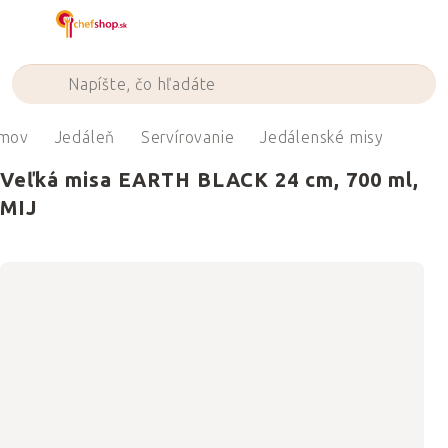
Prejsť
na
obsah
mov
Jedáleň
Servírovanie
Jedálenské misy
Veľká misa EARTH BLACK 24 cm, 700 ml,
MIJ