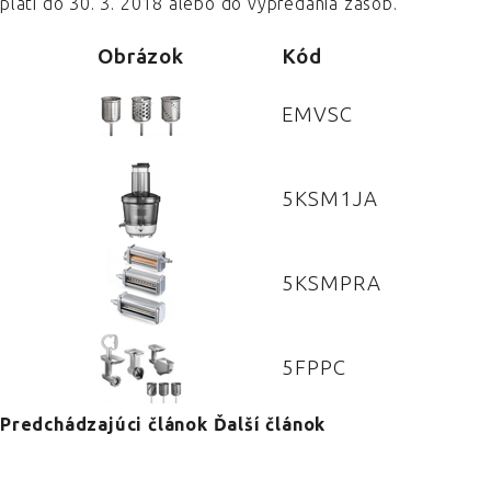
platí do 30. 3. 2018 alebo do vypredania zásob.
Obrázok
Kód
EMVSC
5KSM1JA
5KSMPRA
5FPPC
Predchádzajúci článok
Ďalší článok