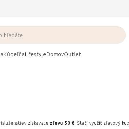
da
Kúpeľňa
Lifestyle
Domov
Outlet
íslušenstiev získavate
zľavu 50 €
. Stačí využiť zľavový k