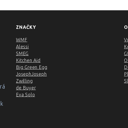
ZNAČKY
O
WMF
V
Alessi
K
SMEG
G
Kitchen Aid
O
Big Green Egg
D
JosephJoseph
P
Zwilling
S
rá
de Buyer
Eva Solo
ok