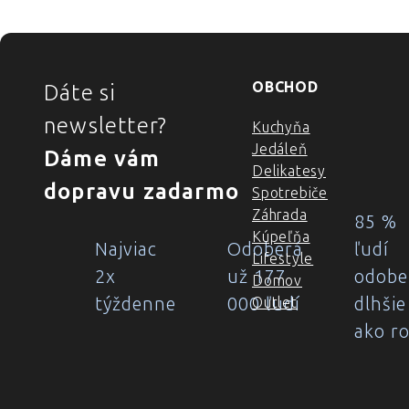
ZÁPÄTIE
OBCHOD
Dáte si
newsletter?
Kuchyňa
Jedáleň
Dáme vám
Delikatesy
dopravu zadarmo
Spotrebiče
Záhrada
85 %
Kúpeľňa
Najviac
Odoberá
ľudí
Lifestyle
2x
už 177
odobe
Domov
týždenne
000 ľudí
dlhšie
Outlet
ako r