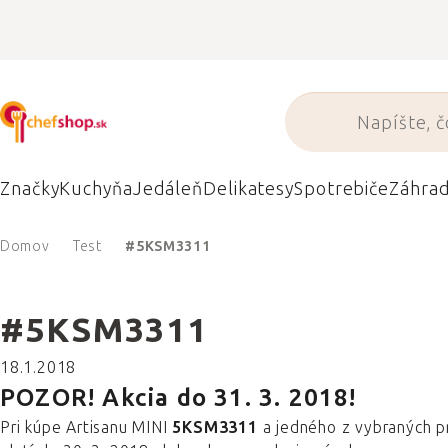
Prejsť
na
obsah
Značky
Kuchyňa
Jedáleň
Delikatesy
Spotrebiče
Záhra
Domov
Test
#5KSM3311
#5KSM3311
18.1.2018
POZOR! Akcia do 31. 3. 2018!
Pri kúpe Artisanu MINI
5KSM3311
a jedného z vybraných pr