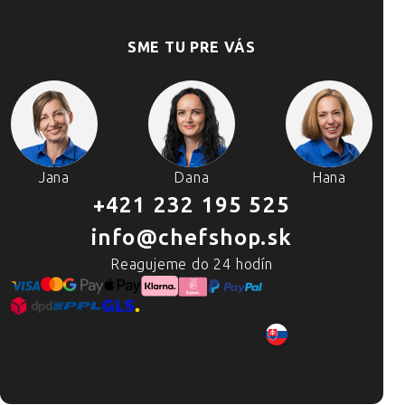
SME TU PRE VÁS
Jana
Dana
Hana
+421 232 195 525
info@chefshop.sk
Reagujeme do 24 hodín
2007–2025 Chefshop.sk
SK