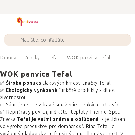
Prejsť
na
obsah
Domov
Značky
Tefal
WOK panvica Tefal
WOK panvica Tefal
✅
Široká ponuka
tlakových hrncov značky
Tefal
✅
Ekologicky vyrábané
funkčné produkty s dlhou
životnosťou
✅ Sú určené pre zdravé smaženie krehkých potravín
✅ Nepriľnavý povrch, indikátor teploty Thermo-Spot
Značka
Tefal je veľmi známa a obľúbená
, a je lídrom
vo výrobe produktov pre domácnosť. Riad Tefal je
vyrábaný ekologicky, je funkčný a má dlhú životnosť. V