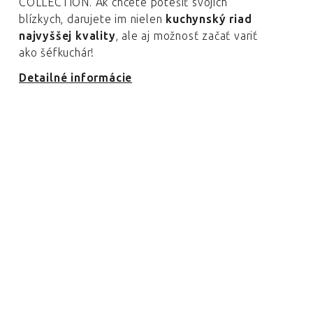
COLLECTION. Ak chcete potešiť svojich
blízkych, darujete im nielen
kuchynský riad
najvyššej kvality
, ale aj možnosť začať variť
ako šéfkuchár!
Detailné informácie