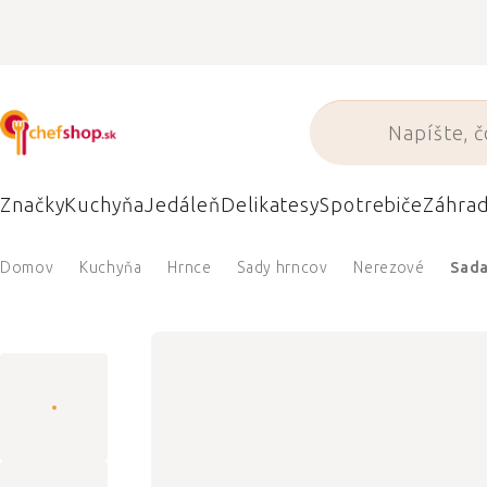
Prejsť
na
obsah
Značky
Kuchyňa
Jedáleň
Delikatesy
Spotrebiče
Záhra
Domov
Kuchyňa
Hrnce
Sady hrncov
Nerezové
Sada