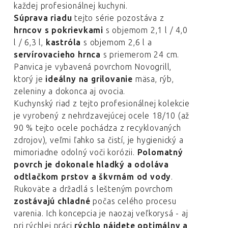
každej profesionálnej kuchyni.
Súprava riadu
tejto série pozostáva z
hrncov s pokrievkami
s objemom 2,1 l / 4,0
l / 6,3 l,
kastróla
s objemom 2,6 l a
servírovacieho hrnca
s priemerom 24 cm.
Panvica je vybavená povrchom Novogrill,
ktorý je
ideálny na grilovanie
mäsa, rýb,
zeleniny a dokonca aj ovocia.
Kuchynský riad z tejto profesionálnej kolekcie
je vyrobený z nehrdzavejúcej ocele 18/10 (až
90 % tejto ocele pochádza z recyklovaných
zdrojov), veľmi ľahko sa čistí, je hygienický a
mimoriadne odolný voči korózii.
Polomatný
povrch je dokonale hladký a odoláva
odtlačkom prstov a škvrnám od vody
.
Rukoväte a držadlá s lešteným povrchom
zostávajú chladné
počas celého procesu
varenia. Ich koncepcia je naozaj veľkorysá - aj
pri rýchlej práci
rýchlo nájdete optimálny a