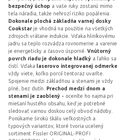
bezpečný úchop
a vaše ruky zostanú mimo
tela náradia, takže nehrozí riziko popálenia.
Dokonale plochá základňa varnej dosky
Cookstar
je vhodná na použitie na všetkých
zdrojoch vrátane indukcie. Vďaka hliníkovému
jadru sa teplo rozvádza rovnomerne a varenie
je energeticky a časovo úsporné.
Vnútorný
povrch riadu je dokonale hladký
a ľahko sa
čistí. Vďaka
laserovo integrovanej odmerke
vždy viete, koľko porcií tentoraz uvaríte.
Spojenie medzi základňou a stenami je vždy
plné, bez dutín.
Prechod medzi dnom a
stenami je zaoblený -
oceníte ho najmä pri
miešaní hustého obsahu, keď je potrebné
sledovať varnou doskou celý obvod nádoby.
Ponúkame širokú škálu veľkostných a
typových variantov, ktoré tvoria ucelený
sortiment Fissler ORIGINAL-PROFI