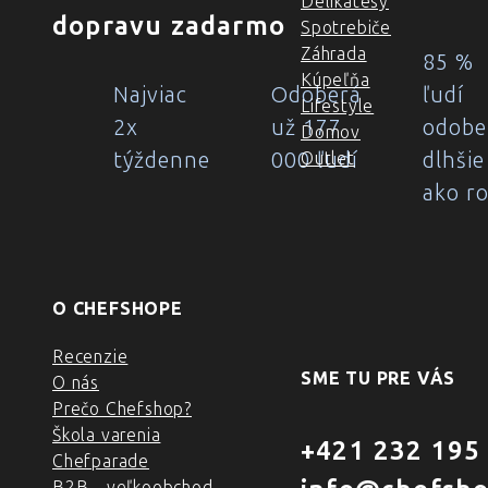
Delikatesy
dopravu zadarmo
Spotrebiče
Záhrada
85 %
Kúpeľňa
Najviac
Odoberá
ľudí
Lifestyle
2x
už 177
odobe
Domov
týždenne
000 ľudí
dlhšie
Outlet
ako r
O CHEFSHOPE
Recenzie
SME TU PRE VÁS
O nás
Prečo Chefshop?
Škola varenia
+421 232 195
Chefparade
B2B - veľkoobchod