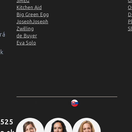
SMEG
G
Kitchen Aid
O
Big Green Egg
D
JosephJoseph
P
Zwilling
S
rá
de Buyer
Eva Solo
ok
2007–2025 Chefshop.sk
www.chefshop.sk
 525