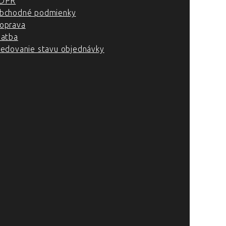
DPR
bchodné podmienky
oprava
latba
ledovanie stavu objednávky