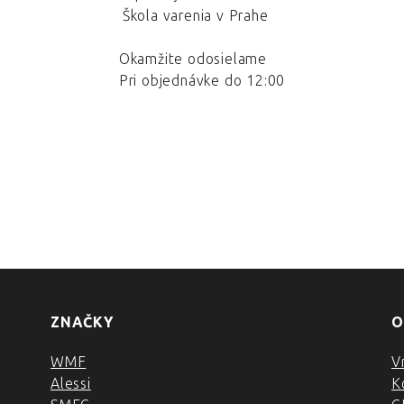
Škola varenia v Prahe
Okamžite odosielame
Pri objednávke do 12:00
ZNAČKY
O
WMF
V
Alessi
K