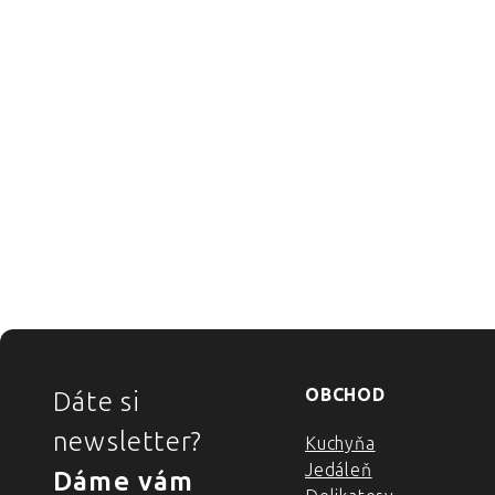
ZÁPÄTIE
OBCHOD
Dáte si
newsletter?
Kuchyňa
Jedáleň
Dáme vám