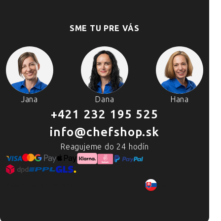
SME TU PRE VÁS
Jana
Dana
Hana
+421 232 195 525
info@chefshop.sk
Reagujeme do 24 hodín
2007–2025 Chefshop.sk
SK