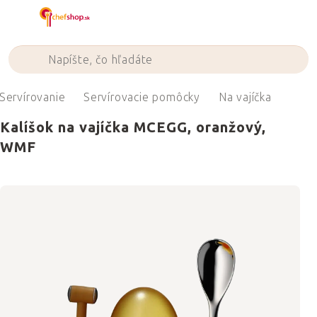
Prejsť
na
obsah
Servírovanie
Servírovacie pomôcky
Na vajíčka
Kalíšok na vajíčka MCEGG, oranžový,
WMF