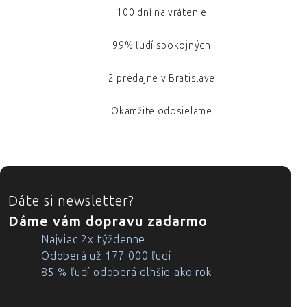
100 dní na vrátenie
99% ľudí spokojných
2 predajne v Bratislave
Okamžite odosielame
ZÁPÄTIE
Dáte si newsletter?
Dáme vám dopravu zadarmo
Najviac 2x týždenne
Odoberá už 177 000 ľudí
85 % ľudí odoberá dlhšie ako rok