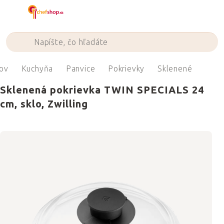
Prejsť
na
obsah
ov
Kuchyňa
Panvice
Pokrievky
Sklenené
Sklenená pokrievka TWIN SPECIALS 24
cm, sklo, Zwilling